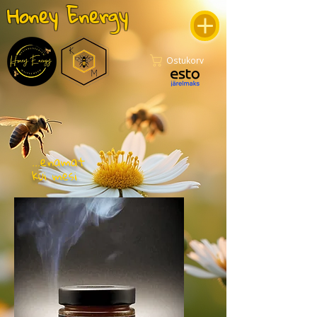
Honey Energy
Ostukorv
...enamat
kui mesi