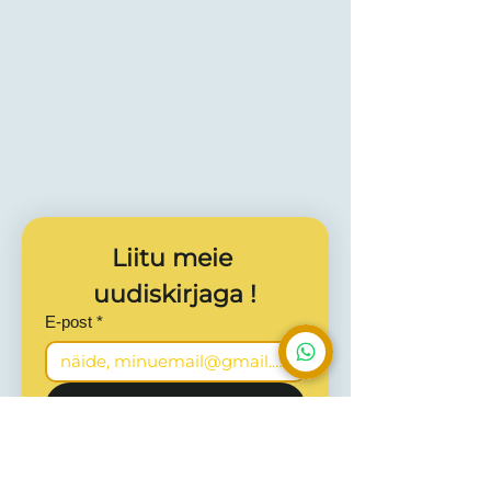
julge karakteri.
NB!!!
Selle toote näol on
tegemist väga tulise
maitsega, kasuta vaid toitude
valmistamisel!
Liitu meie 
uudiskirjaga !
E-post
*
Liitu
Ma tahan saada uudiskirju 
ja pakkumisi.