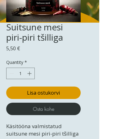
Suitsune mesi
piri-piri tšilliga
Price
5,50 €
Quantity
*
Lisa ostukorvi
Osta kohe
Käsitööna valmistatud
suitsune mesi piri-piri tšilliga