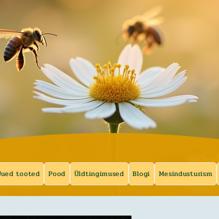
y
Uued tooted
Pood
Üldtingimused
Blogi
Mesindusturism