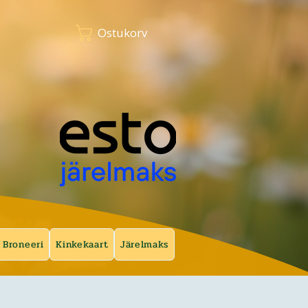
Ostukorv
Broneeri
Kinkekaart
Järelmaks