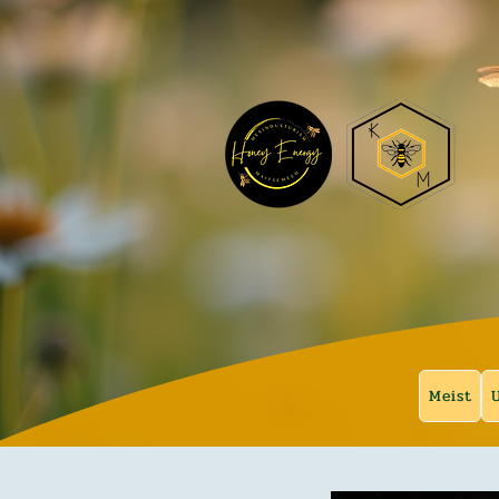
Honey Energ
...enamat kui mesi
Meist