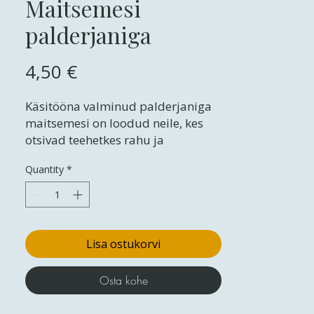
Maitsemesi
palderjaniga
Price
4,50 €
Käsitööna valminud palderjaniga
maitsemesi on loodud neile, kes
otsivad teehetkes rahu ja
tasakaalu. Naturaalne mesi
Quantity
*
sulandub peene, palderjani
noodiga, luues sügava ja
rahustava maitseelamuse, mis
paitab meeled ja rahustab hinge.
Lisa ostukorvi
Osta kohe