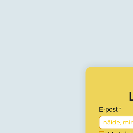
E-post
*