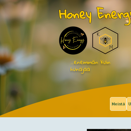
Honey Energ
…enemmän kuin
hunajaa
Meistä
U