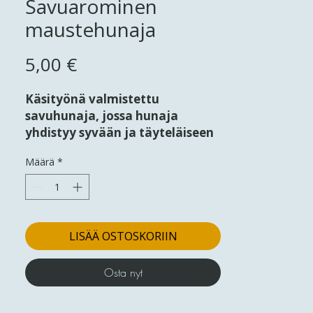
Savuarominen
maustehunaja
Hinta
5,00 €
Käsityönä valmistettu
savuhunaja, jossa hunaja
yhdistyy syvään ja täyteläiseen
savun makuun. Kylmäsavustus
Määrä
*
sekä rommi- ja viskitynnyreistä
peräisin oleva tammisavu
antavat hunajalle
ainutlaatuisen ja rohkean
luonteen.
LISÄÄ OSTOSKORIIN
Täydellinen lihan, merenelävien
Osta nyt
ja salaattien maustamiseen –
valinta niille, jotka etsivät