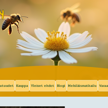
y
utuudet
Kauppa
Yleiset ehdot
Blogi
Mehiläismatkailu
Vara