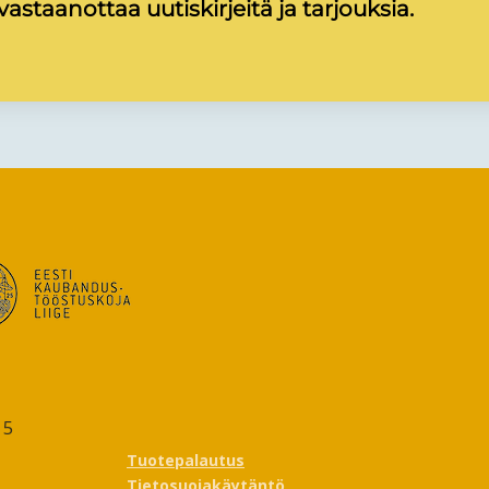
astaanottaa uutiskirjeitä ja tarjouksia.
15
Tuotepalautus
Tietosuojakäytäntö