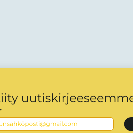
iity uutiskirjeeseemme
*