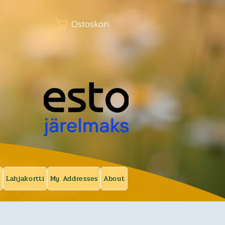
Ostoskori
a
Lahjakortti
My Addresses
About