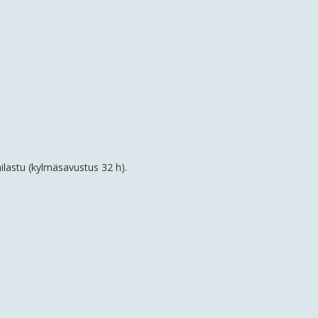
erottuvaa ja mieleenpainuvaa
makuelämystä.
ilastu (kylmäsavustus 32 h).