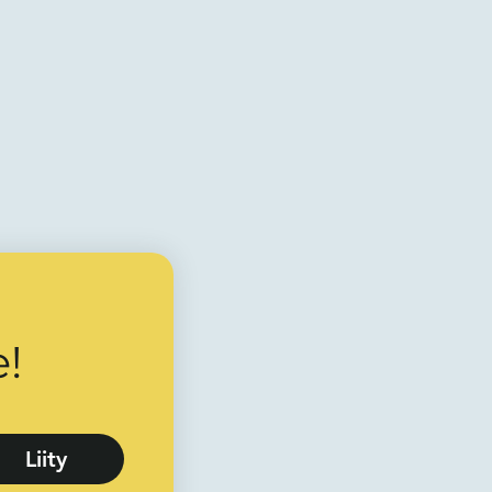
!
Liity