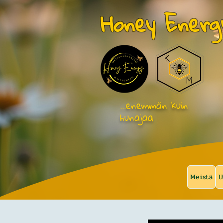
Honey Energ
…enemmän kuin
hunajaa
Meistä
U