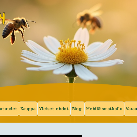
y
utuudet
Kauppa
Yleiset ehdot
Blogi
Mehiläismatkailu
Vara