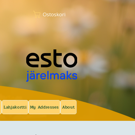
Ostoskori
a
Lahjakortti
My Addresses
About