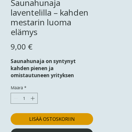
Saunahunaja
laventelilla – kahden
mestarin luoma
elämys
Hinta
9,00 €
Saunahunaja on syntynyt
kahden pienen ja
omistautuneen yrityksen
yhteistyönä – Honey Energy OÜ
Määrä
*
ja Sootsmann OÜ (Sootsun
Laventeli). Meidän
mehiläistemme keräämä
puhdas hunaja ja Sootsun
Laventelin pelloilta poimitut
LISÄÄ OSTOSKORIIN
kukat on yhdistetty, jotta
voimme tarjota sinulle