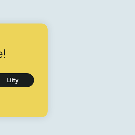
!
Liity