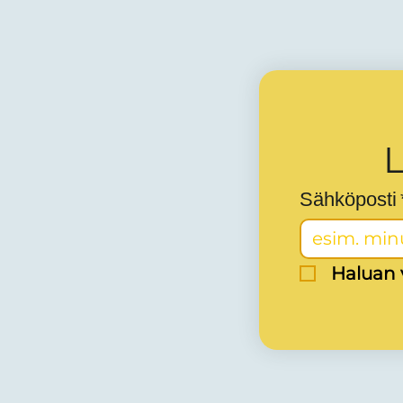
L
Sähköposti
Haluan v