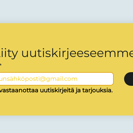
iity uutiskirjeeseemme
*
astaanottaa uutiskirjeitä ja tarjouksia.