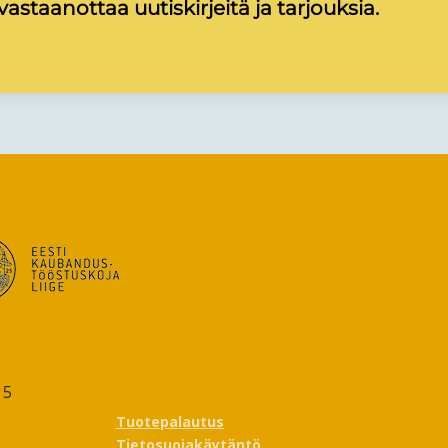
astaanottaa uutiskirjeitä ja tarjouksia.
15
Tuotepalautus
Tietosuojakäytäntö