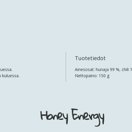
Tuotetiedot
luessa.
Ainesosat: hunaja 99 %, chili 
n kuluessa.
Nettopaino: 150 g
Honey Energy