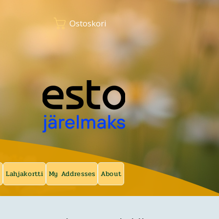
Ostoskori
a
Lahjakortti
My Addresses
About