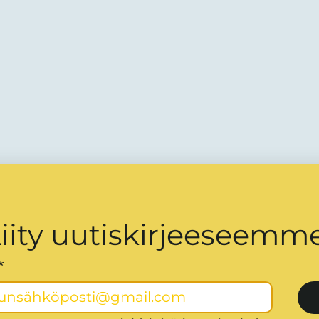
iity uutiskirjeeseemme
*