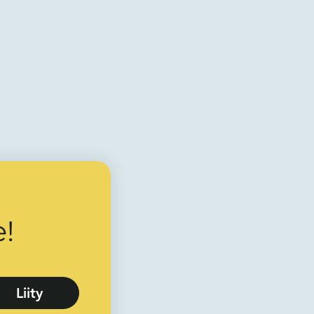
!
Liity