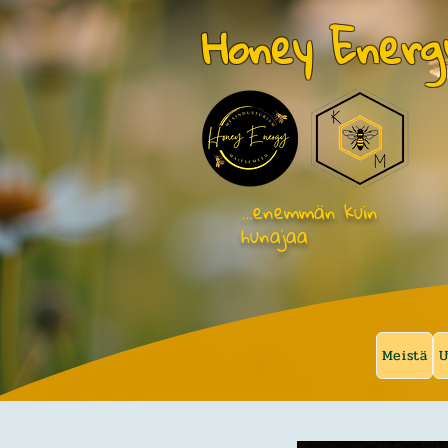
Honey Energ
…enemmän kuin
hunajaa
Meistä
U