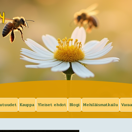
y
utuudet
Kauppa
Yleiset ehdot
Blogi
Mehiläismatkailu
Vara