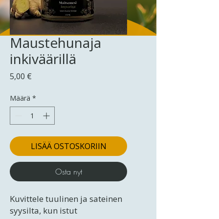
Maustehunaja
inkiväärillä
Hinta
5,00 €
Määrä
*
LISÄÄ OSTOSKORIIN
Osta nyt
Kuvittele tuulinen ja sateinen
syysilta, kun istut