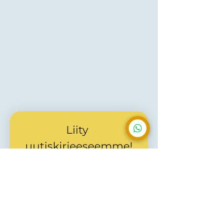
Liity 
uutiskirjeeseemme!
Sähköposti
*
Liity
Haluan vastaanottaa 